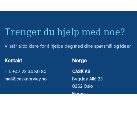
Trenger du hjelp med noe?
Vi står alltid klare for å hjelpe deg med dine spørsmål og ideer.
Kontakt
Norge
Tlf: +47 23 34 80 80
CASK AS
mail@casknorway.no
Bygdøy Allé 23
0262 Oslo
Norway
Org. nr. 981531795
Sverige
Storbritania
Moestue & Cask AB
Cask International