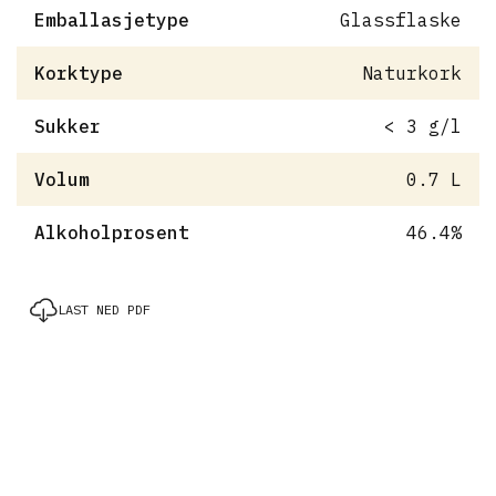
Emballasjetype
Glassflaske
Korktype
Naturkork
Sukker
< 3 g/l
Volum
0.7 L
Alkoholprosent
46.4%
LAST NED PDF