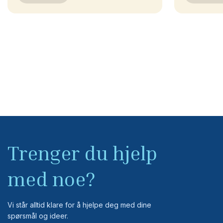
Trenger du hjelp
med noe?
Vi står alltid klare for å hjelpe deg med dine
spørsmål og ideer.