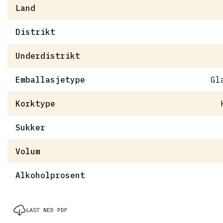
Land
Distrikt
Underdistrikt
Emballasjetype
Gl
Korktype
Sukker
Volum
Alkoholprosent
LAST NED PDF