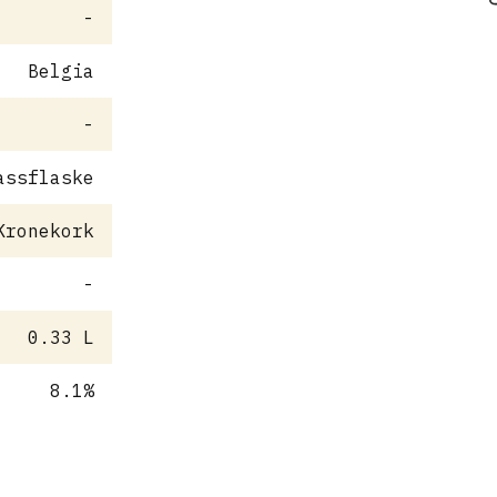
-
Belgia
-
assflaske
Kronekork
-
0.33 L
8.1%