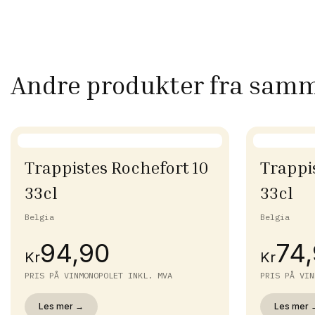
Andre produkter fra sam
Trappistes Rochefort 10
Trappi
33cl
33cl
Belgia
Belgia
94,90
74
Kr
Kr
PRIS PÅ VINMONOPOLET INKL. MVA
PRIS PÅ VIN
Les mer →
Les mer 