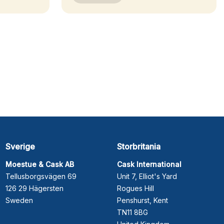
Sverige
Storbritania
Moestue & Cask AB
Cask International
Tellusborgsvägen 69
Unit 7, Elliot's Yard
126 29 Hägersten
Rogues Hill
Sweden
Penshurst, Kent
TN11 8BG