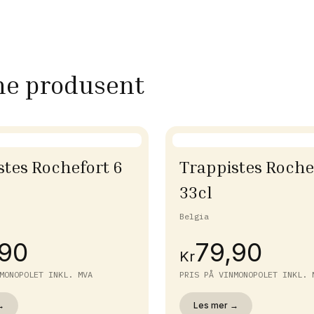
me produsent
stes Rochefort 6
Trappistes Roche
33cl
Belgia
,90
79,90
Kr
MONOPOLET INKL. MVA
PRIS PÅ VINMONOPOLET INKL. 
→
Les mer →