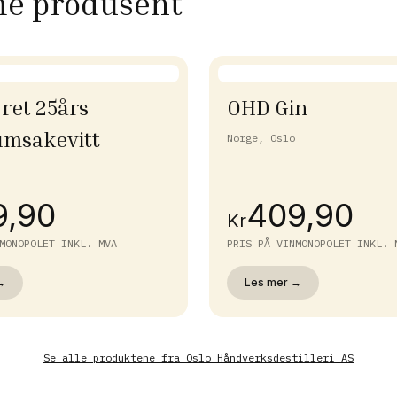
me produsent
ret 25års
OHD Gin
umsakevitt
Norge, Oslo
9,90
409,90
Kr
MONOPOLET INKL. MVA
PRIS PÅ VINMONOPOLET INKL. 
→
Les mer →
Se alle produktene fra
Oslo Håndverksdestilleri AS