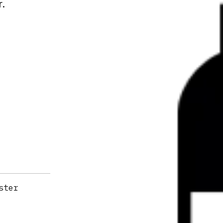
r.
ster