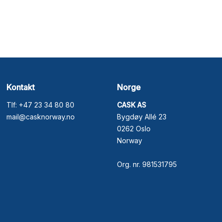
Kontakt
Norge
Tlf: +47 23 34 80 80
CASK AS
mail@casknorway.no
Bygdøy Allé 23
0262 Oslo
Norway
Org. nr. 981531795