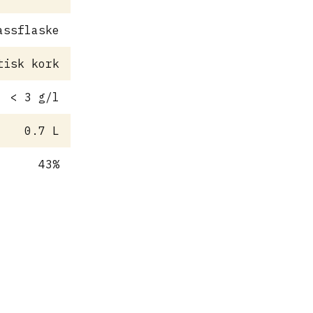
assflaske
tisk kork
< 3 g/l
0.7 L
43%