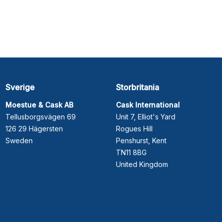
Sverige
Storbritania
Moestue & Cask AB
Cask International
Tellusborgsvägen 69
Unit 7, Elliot's Yard
126 29 Hägersten
Rogues Hill
Sweden
Penshurst, Kent
TN11 8BG
United Kingdom