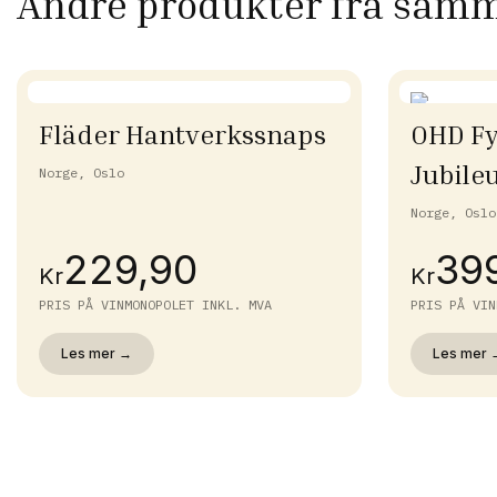
Andre produkter fra sam
Fläder Hantverkssnaps
OHD Fy
Jubile
Norge, Oslo
Norge, Oslo
229,90
39
Kr
Kr
PRIS PÅ VINMONOPOLET INKL. MVA
PRIS PÅ VIN
Les mer →
Les mer 