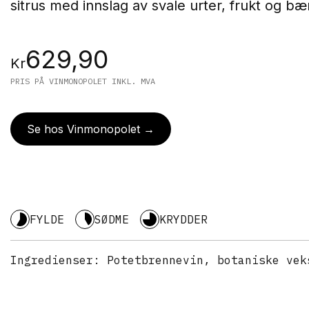
sitrus med innslag av svale urter, frukt og bæ
629,90
Kr
PRIS PÅ VINMONOPOLET INKL. MVA
Se hos Vinmonopolet →
FYLDE
SØDME
KRYDDER
Ingredienser:
Potetbrennevin, botaniske vek