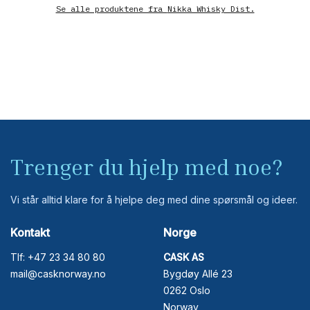
Se alle produktene fra
Nikka Whisky Dist.
Trenger du hjelp med noe?
Vi står alltid klare for å hjelpe deg med dine spørsmål og ideer.
Kontakt
Norge
Tlf: +47 23 34 80 80
CASK AS
mail@casknorway.no
Bygdøy Allé 23
0262 Oslo
Norway