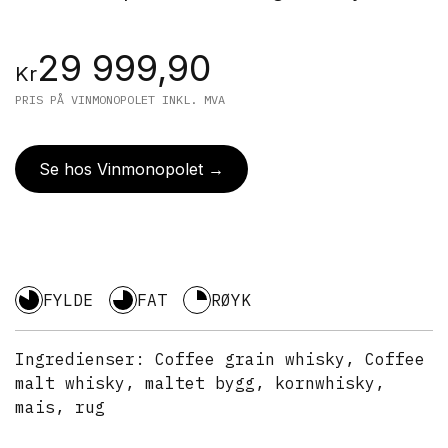
29 999,90
Kr
PRIS PÅ VINMONOPOLET INKL. MVA
Se hos Vinmonopolet →
FYLDE
FAT
RØYK
Ingredienser:
Coffee grain whisky, Coffee
malt whisky, maltet bygg, kornwhisky,
mais, rug