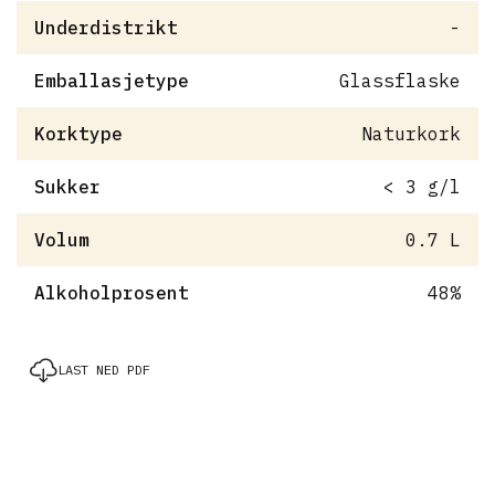
Underdistrikt
-
Emballasjetype
Glassflaske
Korktype
Naturkork
Sukker
< 3 g/l
Volum
0.7 L
Alkoholprosent
48%
LAST NED PDF