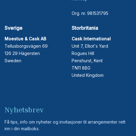
Org. nr. 981531795
Sverige
Storbritania
Moestue & Cask AB
Cask International
Tellusborgsvägen 69
Unit 7, Elliot's Yard
126 29 Hägersten
Rogues Hill
Sweden
Penshurst, Kent
TN11 8BG
United Kingdom
Nyhetsbrev
Få tips, info om nyheter og invitasjoner til arrangementer rett
inn i din mailboks.