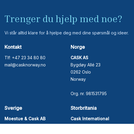
Trenger du hjelp med noe?
Vi står alltid klare for å hjelpe deg med dine spørsmål og ideer.
Kontakt
Norge
Tlf: +47 23 34 80 80
CASK AS
mail@casknorway.no
Bygdøy Allé 23
0262 Oslo
Norway
Org. nr. 981531795
Sverige
Storbritania
Moestue & Cask AB
Cask International
Tellusborgsvägen 69
Unit 7, Elliot's Yard
126 29 Hägersten
Rogues Hill