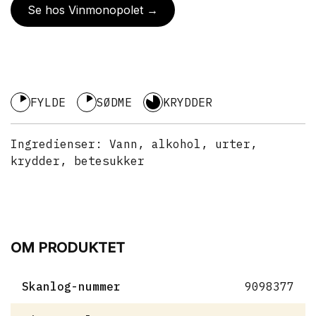
Se hos Vinmonopolet →
FYLDE
SØDME
KRYDDER
Ingredienser:
Vann, alkohol, urter,
krydder, betesukker
OM PRODUKTET
Skanlog-nummer
9098377