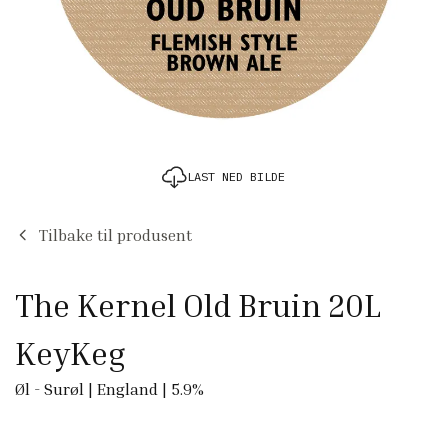
LAST NED BILDE
Tilbake til produsent
The Kernel Old Bruin 20L
KeyKeg
Øl
-
Surøl
|
England
|
5.9
%