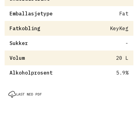
Emballasjetype
Fat
Fatkobling
KeyKeg
Sukker
-
Volum
20 L
Alkoholprosent
5.9%
LAST NED PDF