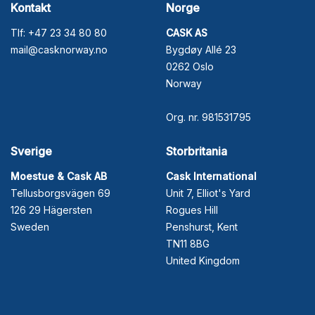
Kontakt
Norge
Tlf: +47 23 34 80 80
CASK AS
mail@casknorway.no
Bygdøy Allé 23
0262 Oslo
Norway
Org. nr. 981531795
Sverige
Storbritania
Moestue & Cask AB
Cask International
Tellusborgsvägen 69
Unit 7, Elliot's Yard
126 29 Hägersten
Rogues Hill
Sweden
Penshurst, Kent
TN11 8BG
United Kingdom