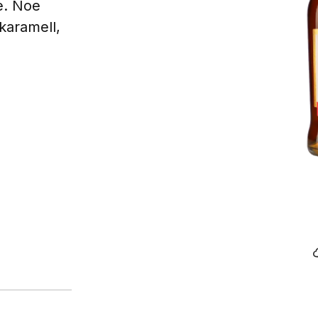
e. Noe
karamell,