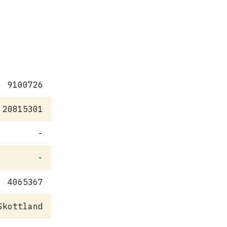
9100726
20815301
-
-
4065367
Skottland