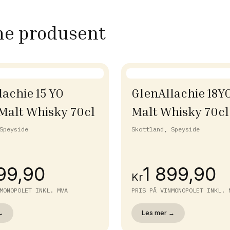
me produsent
lachie 15 YO
GlenAllachie 18YO
 Malt Whisky 70cl
Malt Whisky 70cl
Speyside
Skottland, Speyside
99,90
1 899,90
Kr
MONOPOLET INKL. MVA
PRIS PÅ VINMONOPOLET INKL. 
→
Les mer →