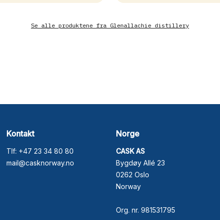
Se alle produktene fra
Glenallachie distillery
Kontakt
Norge
Tlf: +47 23 34 80 80
CASK AS
mail@casknorway.no
Bygdøy Allé 23
0262 Oslo
Norway
Org. nr. 981531795