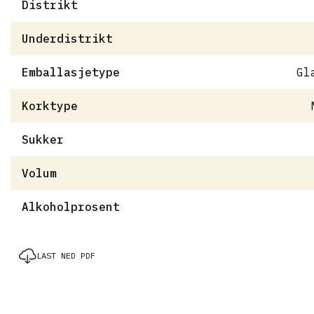
Distrikt
Underdistrikt
Emballasjetype
Gl
Korktype
Sukker
Volum
Alkoholprosent
LAST NED PDF