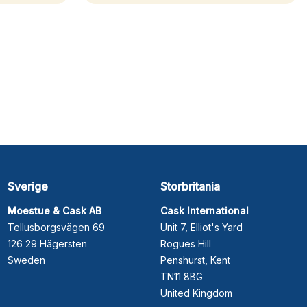
Sverige
Storbritania
Moestue & Cask AB
Cask International
Tellusborgsvägen 69
Unit 7, Elliot's Yard
126 29 Hägersten
Rogues Hill
Sweden
Penshurst, Kent
TN11 8BG
United Kingdom