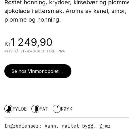
Røstet honning, krydder, kirsebær og plomm
sjokolade i ettersmak.
Aroma av kanel, smør, 
plomme og honning.
1 249,90
Kr
PRIS PÅ VINMONOPOLET INKL. MVA
Se hos Vinmonopolet →
FYLDE
FAT
RØYK
Ingredienser:
Vann, maltet bygg, gjær