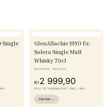
 Single
GlenAllachie 19YO Ex-
Solera Single Malt
Whisky 70cl
Skottland, Speyside
2 999,90
Kr
MVA
PRIS PÅ VINMONOPOLET INKL. MVA
Les mer →