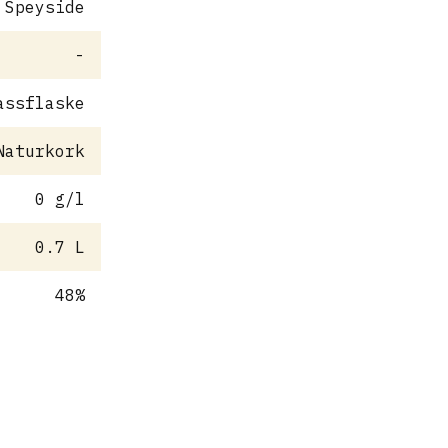
Speyside
-
assflaske
Naturkork
0 g/l
0.7 L
48%