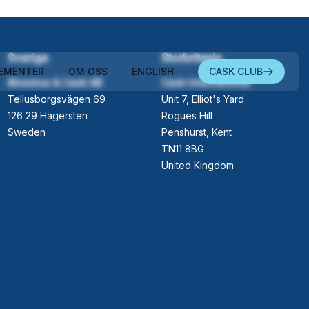
Sverige
Storbritania
EMENTER
OM OSS
ENGLISH
CASK CLUB
Moestue & Cask AB
Cask International
Tellusborgsvägen 69
Unit 7, Elliot's Yard
126 29 Hägersten
Rogues Hill
Sweden
Penshurst, Kent
TN11 8BG
United Kingdom