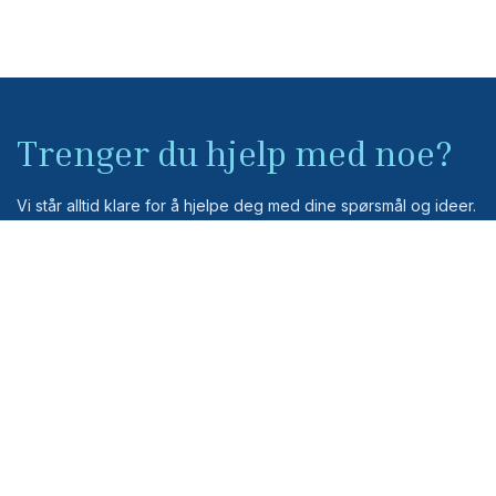
Trenger du hjelp med noe?
Vi står alltid klare for å hjelpe deg med dine spørsmål og ideer.
Kontakt
Norge
Tlf: +47 23 34 80 80
CASK AS
mail@casknorway.no
Bygdøy Allé 23
0262 Oslo
Norway
Org. nr. 981531795
Sverige
Storbritania