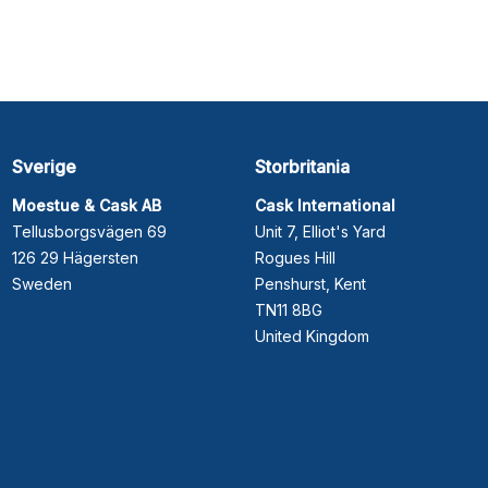
Sverige
Storbritania
Moestue & Cask AB
Cask International
Tellusborgsvägen 69
Unit 7, Elliot's Yard
126 29 Hägersten
Rogues Hill
Sweden
Penshurst, Kent
TN11 8BG
United Kingdom