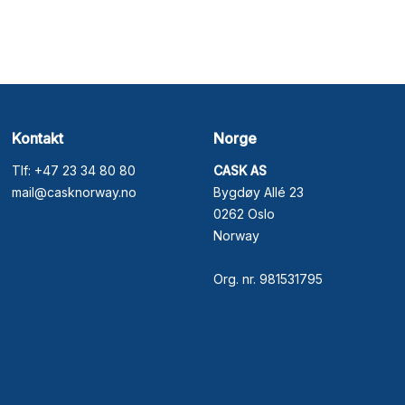
Kontakt
Norge
Tlf: +47 23 34 80 80
CASK AS
mail@casknorway.no
Bygdøy Allé 23
0262 Oslo
Norway
Org. nr. 981531795