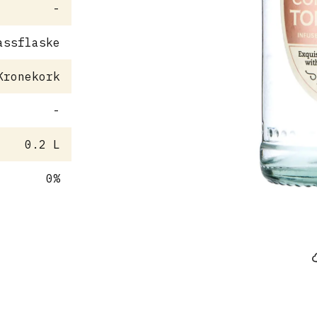
-
assflaske
Kronekork
-
0.2 L
0%