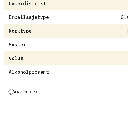
Underdistrikt
Emballasjetype
Gl
Korktype
Sukker
Volum
Alkoholprosent
LAST NED PDF