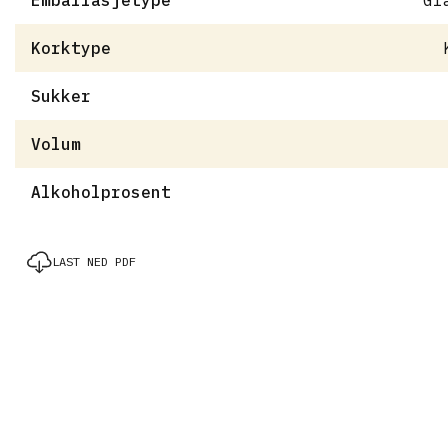
Emballasjetype
Gl
Korktype
Sukker
Volum
Alkoholprosent
LAST NED PDF