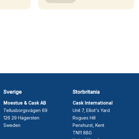
Sverige
Storbritania
Moestue & Cask AB
Cask International
Tellusborgsvägen 69
Unit 7, Elliot's Yard
126 29 Hägersten
Rogues Hill
Sweden
Penshurst, Kent
TN11 8BG