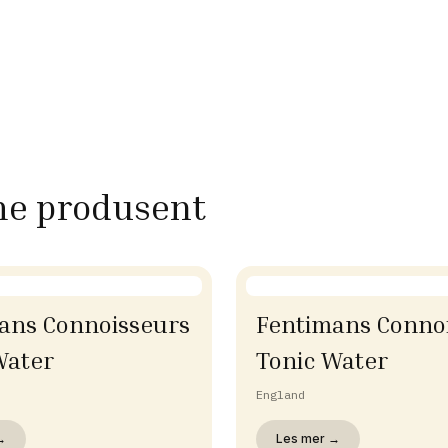
me produsent
ans Connoisseurs
Fentimans Conno
Water
Tonic Water
England
→
Les mer →