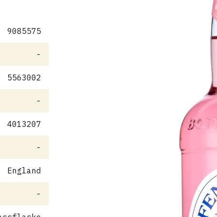
9085575
-
5563002
-
4013207
-
England
-