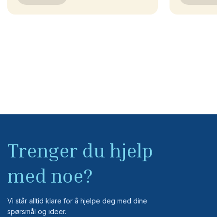
Trenger du hjelp
med noe?
Vi står alltid klare for å hjelpe deg med dine
spørsmål og ideer.