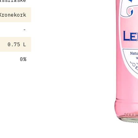
assflaske
Kronekork
-
0.75 L
0%