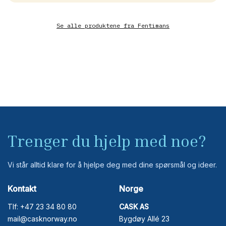
Se alle produktene fra
Fentimans
Trenger du hjelp med noe?
Vi står alltid klare for å hjelpe deg med dine spørsmål og ideer.
Kontakt
Norge
Tlf: +47 23 34 80 80
CASK AS
mail@casknorway.no
Bygdøy Allé 23