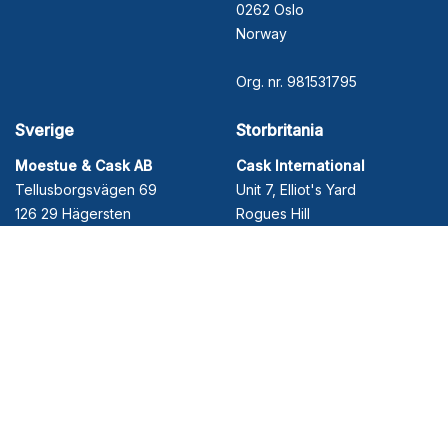
0262 Oslo
Norway
Org. nr. 981531795
Sverige
Storbritania
Moestue & Cask AB
Cask International
Tellusborgsvägen 69
Unit 7, Elliot's Yard
126 29 Hägersten
Rogues Hill
Sweden
Penshurst, Kent
TN11 8BG
United Kingdom
Nyhetsbrev
Få tips, info om nyheter og invitasjoner til arrangementer rett