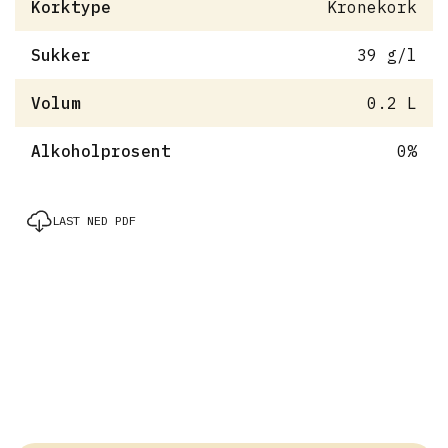
Korktype
Kronekork
Sukker
39 g/l
Volum
0.2 L
Alkoholprosent
0%
LAST NED PDF