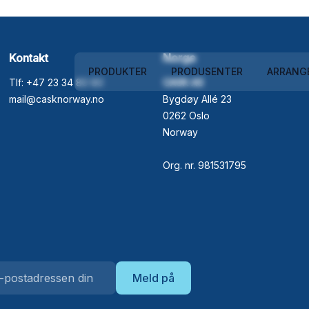
Kontakt
Norge
PRODUKTER
PRODUSENTER
ARRANG
Tlf: +47 23 34 80 80
CASK AS
mail@casknorway.no
Bygdøy Allé 23
0262 Oslo
Norway
Org. nr. 981531795
Meld på