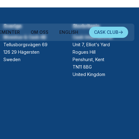
Sverige
Storbritania
EMENTER
OM OSS
ENGLISH
CASK CLUB
Moestue & Cask AB
Cask International
Tellusborgsvägen 69
Unit 7, Elliot's Yard
126 29 Hägersten
Rogues Hill
Sweden
Penshurst, Kent
TN11 8BG
United Kingdom