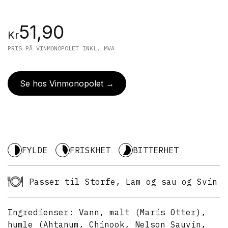
51,90
Kr
PRIS PÅ VINMONOPOLET INKL. MVA
Se hos Vinmonopolet →
FYLDE
FRISKHET
BITTERHET
Passer til Storfe, Lam og sau og Svin
Ingredienser:
Vann, malt (Maris Otter),
humle (Ahtanum, Chinook, Nelson Sauvin,