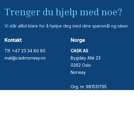
Trenger du hjelp med noe?
Vi står alltid klare for å hjelpe deg med dine spørsmål og ideer.
Kontakt
Norge
Tlf: +47 23 34 80 80
CASK AS
mail@casknorway.no
Bygdøy Allé 23
0262 Oslo
Norway
Org. nr. 981531795
Sverige
Storbritania
Moestue & Cask AB
Cask International
Tellusborgsvägen 69
Unit 7, Elliot's Yard
126 29 Hägersten
Rogues Hill
Sweden
Penshurst, Kent