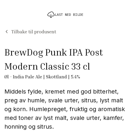
LAST NED BILDE
Tilbake til produsent
BrewDog Punk IPA Post
Modern Classic 33 cl
Øl
-
India Pale Ale
|
Skottland
|
5.4
%
Middels fylde, kremet med god bitterhet,
preg av humle, svale urter, sitrus, lyst malt
og korn.
Humlepreget, fruktig og aromatisk
med toner av lyst malt, svale urter, kamfer,
honning og sitrus.