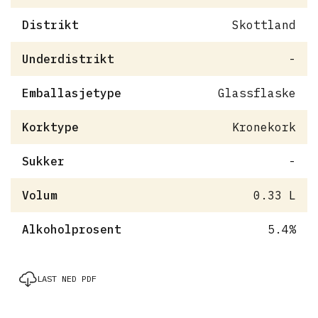
Distrikt
Skottland
Underdistrikt
-
Emballasjetype
Glassflaske
Korktype
Kronekork
Sukker
-
Volum
0.33 L
Alkoholprosent
5.4%
LAST NED PDF