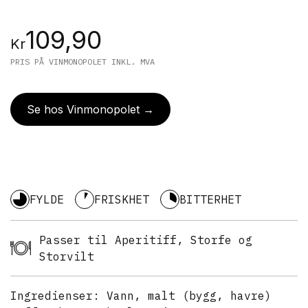
109,90
Kr
PRIS PÅ VINMONOPOLET INKL. MVA
Se hos Vinmonopolet →
FYLDE
FRISKHET
BITTERHET
Passer til Aperitiff, Storfe og
Storvilt
Ingredienser:
Vann, malt (bygg, havre)