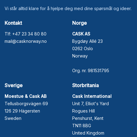
Vi står alltid klare for å hjelpe deg med dine spørsmål og ideer.
Kontakt
Norge
Tlf: +47 23 34 80 80
CASK AS
mail@casknorway.no
Bygdøy Allé 23
0262 Oslo
Norway
Org. nr. 981531795
Sverige
Storbritania
Moestue & Cask AB
Cask International
Tellusborgsvägen 69
Unit 7, Elliot's Yard
126 29 Hägersten
Rogues Hill
Sweden
Penshurst, Kent
TN11 8BG
United Kingdom