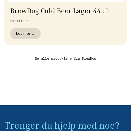
BrewDog Cold Beer Lager 44 cl
Skottland
Les mer →
Se alle produktene fra
BrewDog
Trenger du hjelp med noe?