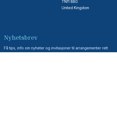
TN11 8BG
United Kingdom
Nyhetsbrev
Få tips, info om nyheter og invitasjoner til arrangementer rett
inn i din mailboks.
Meld på
© 2025 CASK AS