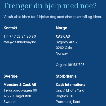
Trenger du hjelp med noe?
Vi står alltid klare for å hjelpe deg med dine spørsmål og ideer.
Kontakt
Norge
Tlf: +47 23 34 80 80
CASK AS
mail@casknorway.no
Bygdøy Allé 23
0262 Oslo
Norway
Org. nr. 981531795
Sverige
Storbritania
Moestue & Cask AB
Cask International
Tellusborgsvägen 69
Unit 7, Elliot's Yard
126 29 Hägersten
Rogues Hill
Sweden
Penshurst, Kent